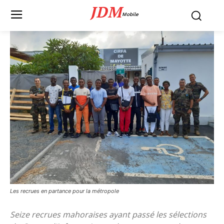
JDM
Mobile
Les recrues en partance pour la métropole
Seize recrues mahoraises ayant passé les sélections