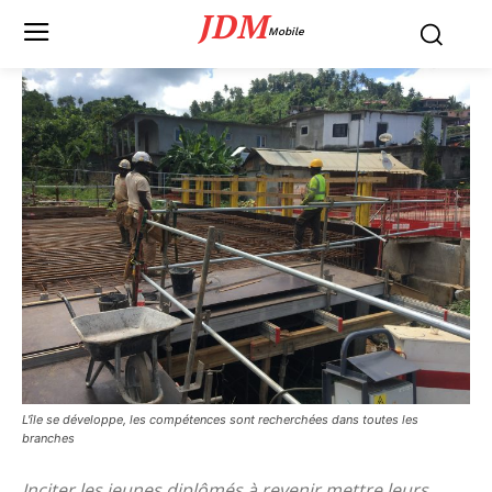
JDM
Mobile
L'île se développe, les compétences sont recherchées dans toutes les
branches
Inciter les jeunes diplômés à revenir mettre leurs