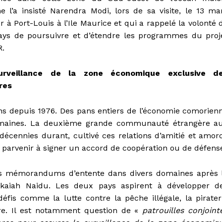
 l’a insisté Narendra Modi, lors de sa visite, le 13 ma
r à Port-Louis à l’Ile Maurice et qui a rappelé la volonté 
ays de poursuivre et d’étendre les programmes du proj
.
urveillance de la zone économique exclusive d
res
ons depuis 1976. Des pans entiers de l’économie comorien
omaines. La deuxième grande communauté étrangère a
écennies durant, cultivé ces relations d’amitié et amor
 parvenir à signer un accord de coopération ou de défens
es mémorandums d’entente dans divers domaines après 
enkaiah Naidu. Les deux pays aspirent à développer d
fis comme la lutte contre la pêche illégale, la pirater
re. Il est notamment question de «
patrouilles conjoint