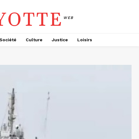
YOTTE
WEB
Société
Culture
Justice
Loisirs