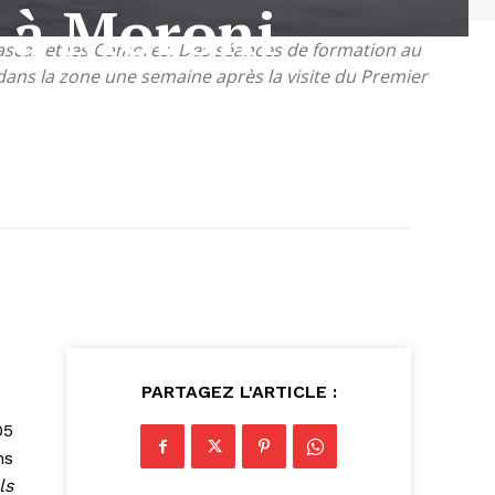
 à Moroni
gascar et les Comores. Des séances de formation au
ans la zone une semaine après la visite du Premier
PARTAGEZ L'ARTICLE :
05
ns
Ils