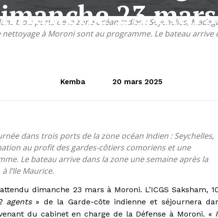
dimanche 23 mars
dans trois ports de la zone océan Indien : Seychelles, Mada
e nettoyage à Moroni sont au programme. Le bateau arrive d
Kemba
20 mars 2025
urnée dans trois ports de la zone océan Indien : Seychelles,
tion au profit des gardes-côtiers comoriens et une
mme. Le bateau arrive dans la zone une semaine après la
à l’Ile Maurice.
t attendu dimanche 23 mars à Moroni. L’ICGS Saksham, 1
2 agents
» de la Garde-côte indienne et séjournera da
 venant du cabinet en charge de la Défense à Moroni. «