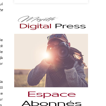
ui
te
de
té
de
jà
or
la
li
ce
ur
n,