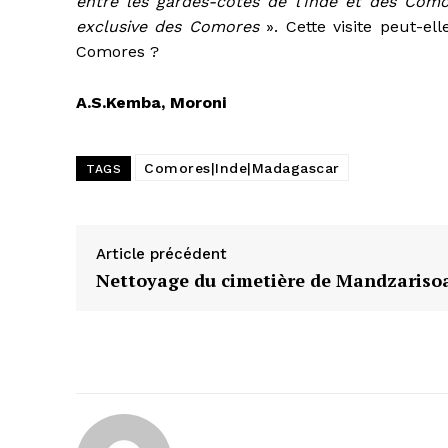
entre les gardes-côtes de l’Inde et des Com
exclusive des Comores
». Cette visite peut-el
Comores ?
A.S.Kemba, Moroni
Comores|Inde|Madagascar
TAGS
Article précédent
Nettoyage du cimetière de Mandzariso