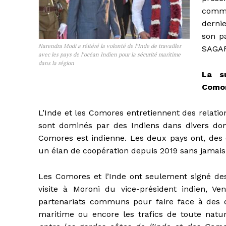
comme
dernie
son p
Narendra Modi a réitéré la volonté de l’Inde de travailler
SAGAR
avec les pays de l’océan Indien pour la sécurité maritime
dans la région
La s
Como
L’Inde et les Comores entretiennent des relati
sont dominés par des Indiens dans divers d
Comores est indienne. Les deux pays ont, des d
un élan de coopération depuis 2019 sans jamais
Les Comores et l’Inde ont seulement signé d
visite à Moroni du vice-président indien, V
partenariats communs pour faire face à des dé
maritime ou encore les trafics de toute natu