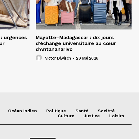
 : urgences
Mayotte–Madagascar : dix jours
ur
d’échange universitaire au cœur
d’Antananarivo
Victor Diwisch
-
29 Mai 2026
Océan Indien
Politique
Santé
Société
Culture
Justice
Loisirs