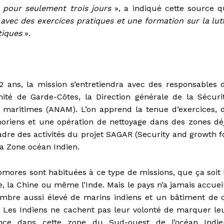
 pour seulement trois jours
», a indiqué cette source q
avec des exercices pratiques et une formation sur la lut
tiques
».
 ans, la mission s’entretiendra avec des responsables 
té de Garde-Côtes, la Direction générale de la Sécuri
es maritimes (ANAM). L’on apprend la tenue d’exercices, 
oriens et une opération de nettoyage dans des zones dé
cadre des activités du projet SAGAR (Security and growth f
la Zone océan Indien.
mores sont habituées à ce type de missions, que ça soit 
, la Chine ou même l’Inde. Mais le pays n’a jamais accueil
mbre aussi élevé de marins indiens et un bâtiment de 
. Les Indiens ne cachent pas leur volonté de marquer le
nce dans cette zone du Sud-ouest de l’océan Indie