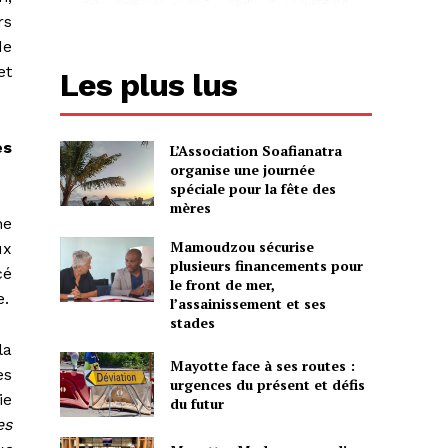
rs
de
et
Les plus lus
es
L’Association Soafianatra
organise une journée
spéciale pour la fête des
mères
ne
Mamoudzou sécurise
ux
plusieurs financements pour
cé
le front de mer,
e.
l’assainissement et ses
stades
la
Mayotte face à ses routes :
es
urgences du présent et défis
ie
du futur
es