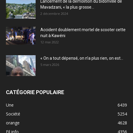
Lancement de la démolition du bidonville de
Mavadzani, « la plus grosse...
2 décembre 2024
Accident doublement mortel de scooter cette
nuit à Kawéni
12 mai 2022
« On a tout dépensé, on n’a plus rien, on est...
5 mars 2026
CATÉGORIE POPULAIRE
Une
6439
Société
5254
orange
4628
Fil info
4356