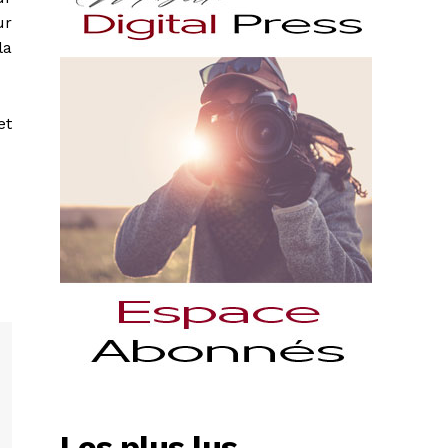
ur
la
et
Les plus lus