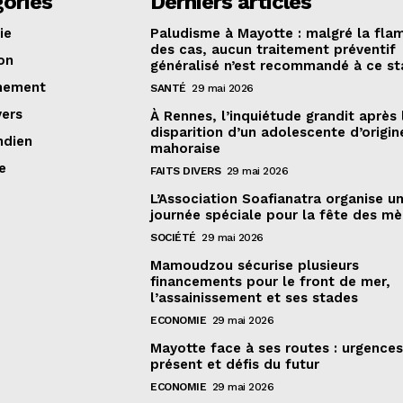
ories
Derniers articles
ie
Paludisme à Mayotte : malgré la fla
des cas, aucun traitement préventif
on
généralisé n’est recommandé à ce s
nement
SANTÉ
29 mai 2026
vers
À Rennes, l’inquiétude grandit après 
disparition d’un adolescente d’origin
ndien
mahoraise
e
FAITS DIVERS
29 mai 2026
L’Association Soafianatra organise u
journée spéciale pour la fête des mè
SOCIÉTÉ
29 mai 2026
Mamoudzou sécurise plusieurs
financements pour le front de mer,
l’assainissement et ses stades
ECONOMIE
29 mai 2026
Mayotte face à ses routes : urgence
présent et défis du futur
ECONOMIE
29 mai 2026