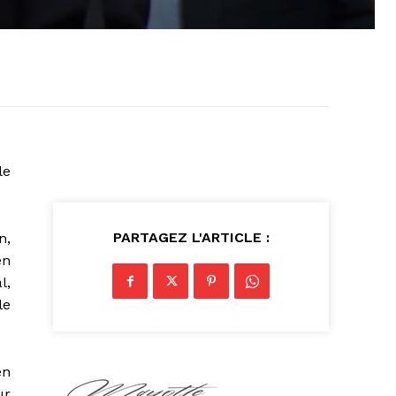
le
PARTAGEZ L'ARTICLE :
n,
en
l,
le
en
ur