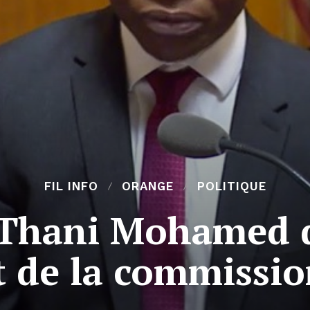
FIL INFO
ORANGE
POLITIQUE
 Thani Mohamed d
 de la commissio