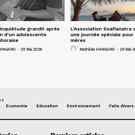
’inquiétude grandit après
L’Association Soafianatra 
ion d’un adolescente
une journée spéciale pour 
ahoraise
mères
 HANGARD
-
29 Mai 2026
Mathilde HANGARD
-
29 Mai 
EB
Economie
Education
Environnement
Faits divers