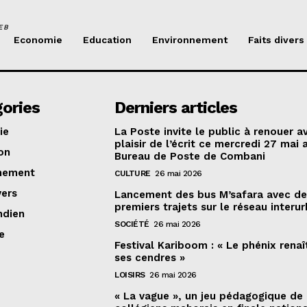
EB
Economie
Education
Environnement
Faits divers
ories
Derniers articles
ie
La Poste invite le public à renouer a
plaisir de l’écrit ce mercredi 27 mai 
on
Bureau de Poste de Combani
nement
CULTURE
26 mai 2026
vers
Lancement des bus M’safara avec d
premiers trajets sur le réseau interur
ndien
SOCIÉTÉ
26 mai 2026
e
Festival Kariboom : « Le phénix renaî
ses cendres »
LOISIRS
26 mai 2026
« La vague », un jeu pédagogique de