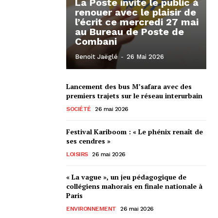
La Poste invite le public à
renouer avec le plaisir de
l’écrit ce mercredi 27 mai
au Bureau de Poste de
Combani
Benoit Jaëglé
-
26 Mai 2026
Lancement des bus M’safara avec des
premiers trajets sur le réseau interurbain
SOCIÉTÉ
26 mai 2026
Festival Kariboom : « Le phénix renaît de
ses cendres »
LOISIRS
26 mai 2026
« La vague », un jeu pédagogique de
collégiens mahorais en finale nationale à
Paris
ENVIRONNEMENT
26 mai 2026