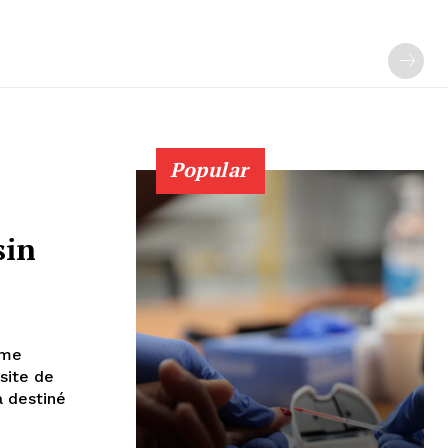
Popular
sin
ème
 site de
a destiné