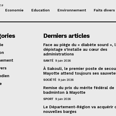
EB
Economie
Education
Environnement
Faits divers
ories
Derniers articles
ie
Face au piège du « diabète sourd », 
dépistage s’installe au cœur des
on
administrations
nement
SANTÉ
9 juin 2026
vers
À Sakouli, le premier poste de secou
Mayotte attend toujours ses sauvete
ndien
SOCIÉTÉ
9 juin 2026
e
Remise du prix du mérite fédéral de
badminton à Mayotte
SPORT
9 juin 2026
Le Département-Région va acquérir 
nouvelles barges