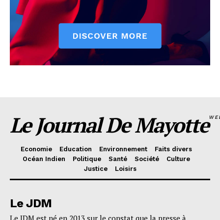
Le Journal De Mayotte
WE
Economie
Education
Environnement
Faits divers
Océan Indien
Politique
Santé
Société
Culture
Justice
Loisirs
Le JDM
Le JDM est né en 2013 sur le constat que la presse à