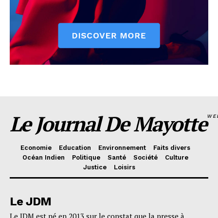
Le Journal De Mayotte
WE
Economie
Education
Environnement
Faits divers
Océan Indien
Politique
Santé
Société
Culture
Justice
Loisirs
Le JDM
Le JDM est né en 2013 sur le constat que la presse à